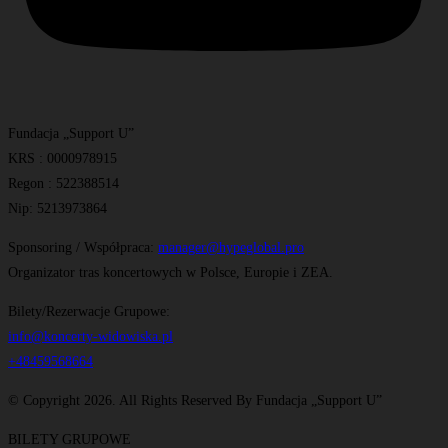
Fundacja „Support U”
KRS : 0000978915
Regon : 522388514
Nip: 5213973864
Sponsoring / Współpraca:
manager@hypeglobal.pro
Organizator tras koncertowych w Polsce, Europie i ZEA.
Bilety/Rezerwacje Grupowe:
info@koncerty-widowiska.pl
+48459568664
© Copyright 2026. All Rights Reserved By Fundacja „Support U”
BILETY GRUPOWE