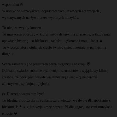
wspomnień ☃️
Wszystko w niezwykłych, dopracowanych jazzowych aranżacjach ,
wykonywanych na żywo przez wybitnych muzyków
To nie jest zwykły koncert.
To muzyczna podróż , w której każdy dźwięk ma znaczenie, a każda nuta
opowiada historię – o bliskości , radości , tęsknocie i magii świąt 🎄
To wieczór, który otula jak ciepłe światło świec i zostaje w pamięci na
długo ✨
Scena zamieni się w przestrzeń pełną elegancji i nastroju 🌟
Delikatne światło, subtelne brzmienia instrumentów i wyjątkowy klimat
sprawią, że poczujesz prawdziwą atmosferę świąt – tę najbardziej
autentyczną, spokojną i głęboką
🎫 Dlaczego warto tam być?
To idealna propozycja na romantyczny wieczór we dwoje 💑, spotkanie z
bliskimi 👨‍👩‍👧‍👦lub wyjątkowy prezent 🎁 dla kogoś, kto ceni muzykę i
emocje ❤️