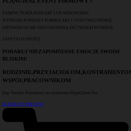
PLANUJESZ EVENT FIRMOWY ?
ZAMÓW TEATR,KONCERT LUB WIDOWISKO!
WYPEŁNIJ PONIŻSZY FORMULARZ I OTRZYMAJ OFERTĘ
INDYWIDUALNIE DOSTOSOWANĄ DO TWOICH POTRZEB
ZAPYTAJ O OFERTĘ
PODARUJ NIEZAPOMNIANE EMOCJE SWOIM
BLISKIM!
R
O
D
Z
I
N
I
E
,
P
R
Z
Y
J
A
C
I
O
Ł
O
M
,
K
O
N
T
R
A
H
E
N
T
O
W
S
P
Ó
Ł
P
R
A
C
O
W
N
I
K
O
M
Kup Voucher Prezentowy na wydarzenia HypeGlobal.Pro
KLIKNIJ PO PREZENT