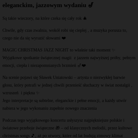
eleganckim, jazzowym wydaniu 🎷
Są takie wieczory, na które czeka się cały rok 🎄
Chwile, gdy czas zwalnia, wokół robi się cieplej , a muzyka porusza to,
czego nie da się wyrazić słowami ❤️
MAGIC CHRISTMAS JAZZ NIGHT to właśnie taki moment ✨
Wyjątkowe spotkanie świątecznej magii z jazzem najwyższej próby, pełnym
emocji, ciepła i niezapomnianych brzmień 🎷❤️
Na scenie pojawi się Sławek Uniatowski – artysta o niezwykłej barwie
głosu, który potrafi w jednej chwili przenieść słuchaczy w świat nostalgii ,
wzruszeń i piękna ✨
Jego interpretacje są subtelne, eleganckie i pełne emocji, a każdy utwór
nabiera w jego wykonaniu zupełnie nowego znaczenia
Podczas tego wyjątkowego koncertu usłyszysz najpiękniejsze polskie i
światowe przeboje świąteczne 🎁 – od klasycznych melodii, przez kultowe
christmas songs 🎵, aż po utwory, które od lat budują zimowy klimat