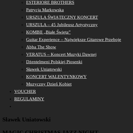
ESTERIORE BROTHERS
Patrycja Markowska
URSZULA ŚWIĄTECZNY KONCERT
URSZULA – 45 Jubileusz Artystyczny
KOMBII „Białe Święta”
Guitar Experience – Największe Gitarowe Przeboje
Abba The Show
VERATUS – Koncert Muzyki Dawnej
Dżentelmeni Polskiej Piosenki
Sławek Uniatowski
KONCERT WALENTYNKOWY
Muzyczny Dzień Kobiet
VOUCHER
REGULAMINY
Sławek Uniatowski
MAGIC CHRISTMAS JAZZ NIGHT