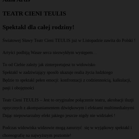
TEATR CIENI TEULIS
Spektakl dla całej rodziny!
Światowej Sławy Teatr Cieni TEULIS już w Listopadzie zawita do Polski !
Artyści podbiją Wasze serca niezwykłym występem…
To od Ciebie zależy jak zinterpretujesz to widowisko
Spektakl w zadziwiający sposób ukazuje realia życia ludzkiego
Będzie to spektakl pełen emocji: konfrontacji z codziennością, kalkulacji,
pasji i obojętności
Teatr Cieni TEULIS – Jest to oryginalne połączenie teatru, akrobacji iluzji
optycznych z akompaniamentem dźwiękowym i efektami multimedialnymi
Dając niepowtarzalny efekt jakiego jeszcze nigdy nie widziałeś !
Podczas widowiska widzowie mogą zanurzyć się w wyjątkowy spektakl i
choreografię na najwyższym poziomie!