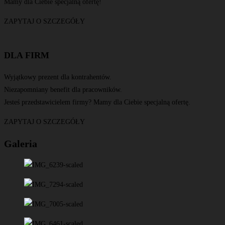
Mamy dla Ciebie specjalną ofertę!
ZAPYTAJ O SZCZEGÓŁY
DLA FIRM
Wyjątkowy prezent dla kontrahentów.
Niezapomniany benefit dla pracowników.
Jesteś przedstawicielem firmy? Mamy dla Ciebie specjalną ofertę.
ZAPYTAJ O SZCZEGÓŁY
Galeria